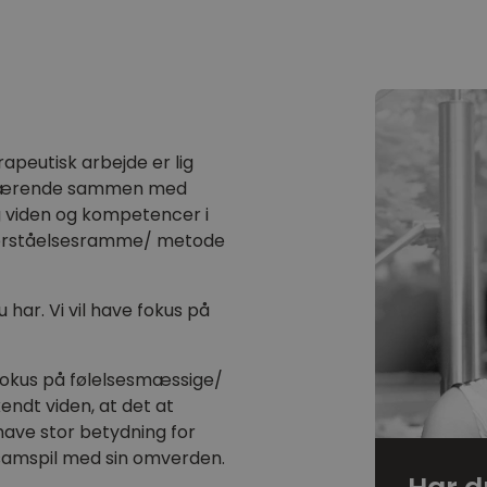
rapeutisk arbejde er lig
ærværende sammen med
ig viden og kompetencer i
t forståelsesramme/ metode
u har. Vi vil have fokus på
 fokus på følelsesmæssige/
endt viden, at det at
have stor betydning for
s samspil med sin omverden.