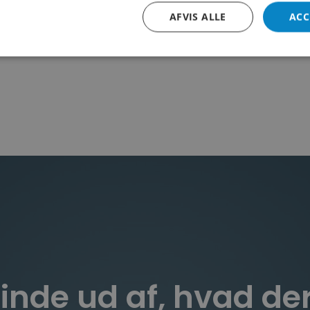
duelt som i grupper.
AFVIS ALLE
ACC
andre? så se mere her:
finde ud af, hvad de