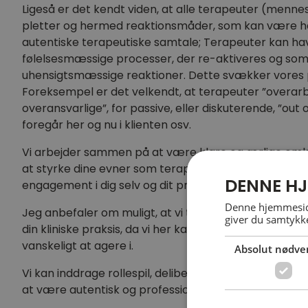
Ligeså er det kendt viden, at alle terapeuter (menne
pletter og hermed reaktionsmåder, som kan være
autentiske terapeutiske samtale; Terapeuter kan ha
følelsesmæssige processer, der re-aktiveres og so
uhensigtsmæssige reaktioner. Dette svækker vores 
Foreksempel er det velkendt, at terapeuter ”overarbe
overansvarlige”, for passive, eller diskuterende, ”out
foregår her og nu i klienten osv.
Vi arbejder sammen på at være klare og ærlige omkr
at styrke dine evner som terapeut – og for at du op
DENNE HJ
engagement i dig selv og dit professionelle virke.
Denne hjemmeside
Jeg anbefaler om muligt, at vi tager udgangspunkt i 
giver du samtykke
din kliniske praksis, da vi her kan tune ind og se speci
vanskeligt at agere i.
Absolut nødve
Vi kan inddrage rollespil, deliberate practice mm for
at være autentisk og professionelt nærværende.