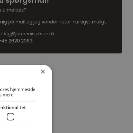
u spørgsmål?
du tilmeldes?
ig på mail og jeg vender retur hurtigst muligt.
kolog@jeanneisaksen.dk
+45 2620 2063
×
 vores hjemmeside
s mere
nktionalitet