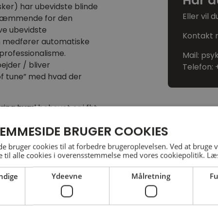
Har d
sker) har ubevidste blinde
Eller vil 
 hæmmende for den
ve ubevidste
Kontakt m
m medfører automatiske
professionalisme.
Mail:
psy
jder / bliver
Telefon:
 of tune” med hvad der
ing hvad behovet er i fht
når balance, vækst og
EMMESIDE BRUGER COOKIES
 bruger cookies til at forbedre brugeroplevelsen. Ved at bruge
dine video-optagelser fra
 til alle cookies i overensstemmelse med vores cookiepolitik.
Læ
fikke steder, som du finder
ndige
Ydeevne
Målretning
Fu
 at fremme dine evner til