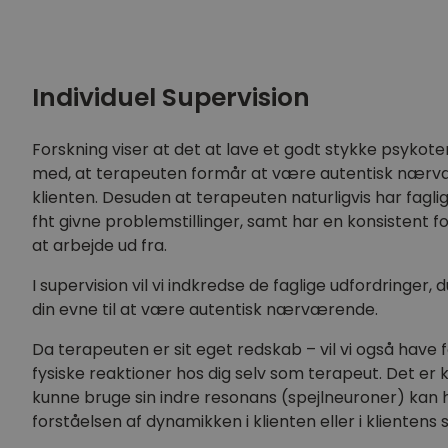
Individuel Supervision
Forskning viser at det at lave et godt stykke psykote
med, at terapeuten formår at være autentisk n
klienten. Desuden at terapeuten naturligvis har fagl
fht givne problemstillinger, samt har en konsisten
at arbejde ud fra.
I supervision vil vi indkredse de faglige udfordringer, d
din evne til at være autentisk nærværende.
Da terapeuten er sit eget redskab – vil vi også have
fysiske reaktioner hos dig selv som terapeut. Det er k
kunne bruge sin indre resonans (spejlneuroner) kan 
forståelsen af dynamikken i klienten eller i klienten